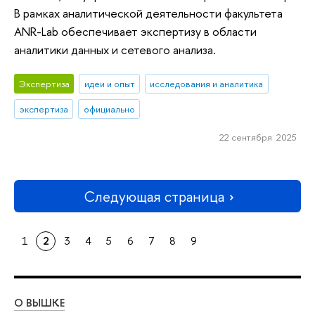
В рамках аналитической деятельности факультета
ANR-Lab обеспечивает экспертизу в области
аналитики данных и сетевого анализа.
Экспертиза
идеи и опыт
исследования и аналитика
экспертиза
официально
22 сентября 2025
Следующая страница
1
2
3
4
5
6
7
8
9
О ВЫШКЕ
ОБ