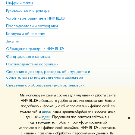
Цифры и факты
Ли
Руководство и структура
Дов
Устойчивое развитие в НИУ ВШЭ
Ол
Преподаватели и сотрудники
При
Корпуса и общежития
Вы
Закупки
При
Обращения граждан в НИУ ВШЭ
Ас
Фонд целевого капитала
До
Противодействие коррупции
Цен
Сведения о доходах, расходах, об имуществе и
Би
обязательствах имущественного характера
Об
Сведения об образовательной организации
Обр
Людям с ограниченными возможностями здоровья
Мы используем файлы cookies для улучшения работы сайта
Единая платежная страница
НИУ ВШЭ и большего удобства его использования. Более
подробную информацию об использовании файлов cookies
Работа в Вышке
можно найти
здесь
, наши правила обработки персональных
данных –
здесь
. Продолжая пользоваться сайтом, вы
✖
Редактору
подтверждаете, что были проинформированы об
© НИУ ВШЭ 1993–2026
Адреса и контакты
Условия использования
использовании файлов cookies сайтом НИУ ВШЭ и согласны
с нашими правилами обработки персональных данных. Вы
материалов
Политика конфиденциальности
Карта сайта