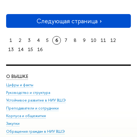
Следующая страница
1
2
3
4
5
6
7
8
9
10
11
12
13
14
15
16
О ВЫШКЕ
ОБ
Цифры и факты
Ли
Руководство и структура
Дов
Устойчивое развитие в НИУ ВШЭ
Ол
Преподаватели и сотрудники
При
Корпуса и общежития
Вы
Закупки
При
Обращения граждан в НИУ ВШЭ
Ас