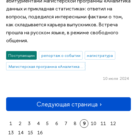
абитуриентами магистерской программы «Аналитика
данных и прикладная статистика»: ответил на
вопросы, подедился интересными фактами о том,
как складывается карьера выпускников. Встреча
прошла на русском языке, в режиме свободного
общения.
Поступающим
репортаж о событии
магистратура
Магистерская программа «Аналитика данных и прикладная статистика / Data Analytics and Social Statistics»
10 июля 2024
Следующая страница
1
2
3
4
5
6
7
8
9
10
11
12
13
14
15
16