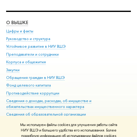
О ВЫШКЕ
ОБ
Цифры и факты
Ли
Руководство и структура
Дов
Устойчивое развитие в НИУ ВШЭ
Ол
Преподаватели и сотрудники
При
Корпуса и общежития
Вы
Закупки
При
Обращения граждан в НИУ ВШЭ
Ас
Фонд целевого капитала
До
Противодействие коррупции
Цен
Сведения о доходах, расходах, об имуществе и
Би
обязательствах имущественного характера
Об
Сведения об образовательной организации
Обр
Людям с ограниченными возможностями здоровья
Мы используем файлы cookies для улучшения работы сайта
Единая платежная страница
НИУ ВШЭ и большего удобства его использования. Более
подробную информацию об использовании файлов cookies