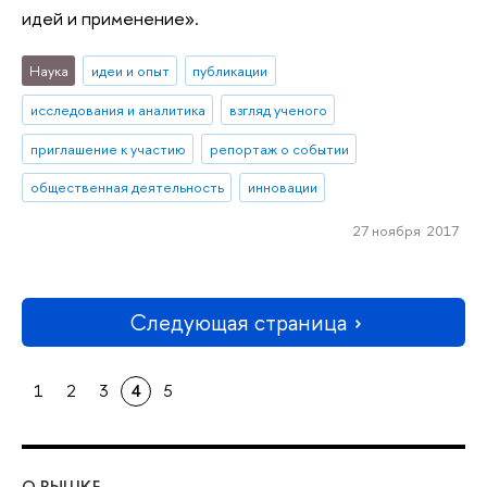
идей и применение».
Наука
идеи и опыт
публикации
исследования и аналитика
взгляд ученого
приглашение к участию
репортаж о событии
общественная деятельность
инновации
27 ноября 2017
Следующая страница
1
2
3
4
5
О ВЫШКЕ
ОБ