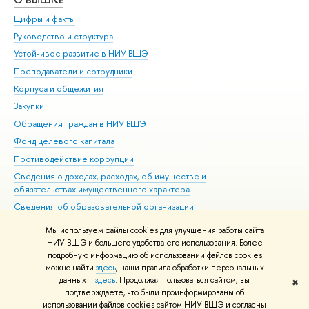
Цифры и факты
Ли
Руководство и структура
Дов
Устойчивое развитие в НИУ ВШЭ
Ол
Преподаватели и сотрудники
При
Корпуса и общежития
Вы
Закупки
При
Обращения граждан в НИУ ВШЭ
Ас
Фонд целевого капитала
До
Противодействие коррупции
Цен
Сведения о доходах, расходах, об имуществе и
Би
обязательствах имущественного характера
Об
Сведения об образовательной организации
Обр
Людям с ограниченными возможностями здоровья
Мы используем файлы cookies для улучшения работы сайта
Единая платежная страница
НИУ ВШЭ и большего удобства его использования. Более
подробную информацию об использовании файлов cookies
Работа в Вышке
можно найти
здесь
, наши правила обработки персональных
данных –
здесь
. Продолжая пользоваться сайтом, вы
✖
Редактору
подтверждаете, что были проинформированы об
© НИУ ВШЭ 1993–2026
Адреса и контакты
Условия использования
использовании файлов cookies сайтом НИУ ВШЭ и согласны