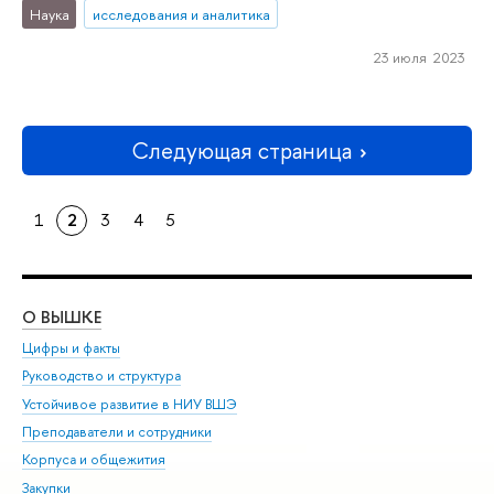
Наука
исследования и аналитика
23 июля 2023
Следующая страница
1
2
3
4
5
О ВЫШКЕ
ОБ
Цифры и факты
Ли
Руководство и структура
Дов
Устойчивое развитие в НИУ ВШЭ
Ол
Преподаватели и сотрудники
При
Корпуса и общежития
Вы
Закупки
При