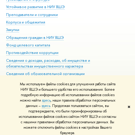
Устойчивое развитие в НИУ ВШЭ
Ол
Преподаватели и сотрудники
При
Корпуса и общежития
Вы
Закупки
При
Обращения граждан в НИУ ВШЭ
Ас
Фонд целевого капитала
До
Противодействие коррупции
Цен
Сведения о доходах, расходах, об имуществе и
Би
обязательствах имущественного характера
Об
Сведения об образовательной организации
Обр
Людям с ограниченными возможностями здоровья
Мы используем файлы cookies для улучшения работы сайта
Единая платежная страница
НИУ ВШЭ и большего удобства его использования. Более
подробную информацию об использовании файлов cookies
Работа в Вышке
можно найти
здесь
, наши правила обработки персональных
данных –
здесь
. Продолжая пользоваться сайтом, вы
✖
Редактору
подтверждаете, что были проинформированы об
© НИУ ВШЭ 1993–2026
Адреса и контакты
Условия использования
использовании файлов cookies сайтом НИУ ВШЭ и согласны
с нашими правилами обработки персональных данных. Вы
материалов
Политика конфиденциальности
Карта сайта
можете отключить файлы cookies в настройках Вашего
Шрифты HSE Sans и HSE Slab разработаны в
Школе дизайна НИУ ВШЭ
браузера.