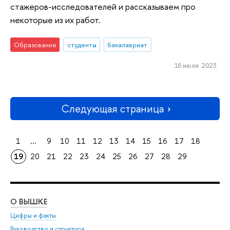
стажеров-исследователей и рассказываем про
некоторые из их работ.
Образование
студенты
бакалавриат
16 июля 2023
Следующая страница
1
...
9
10
11
12
13
14
15
16
17
18
19
20
21
22
23
24
25
26
27
28
29
О ВЫШКЕ
ОБ
Цифры и факты
Ли
Руководство и структура
Дов