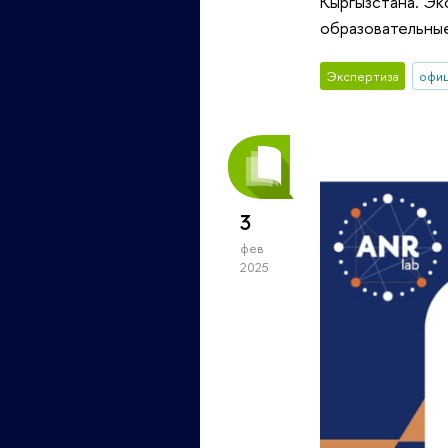
Кыргызстана. Эк
образовательные
Экспертиза
офи
3
фев
2025