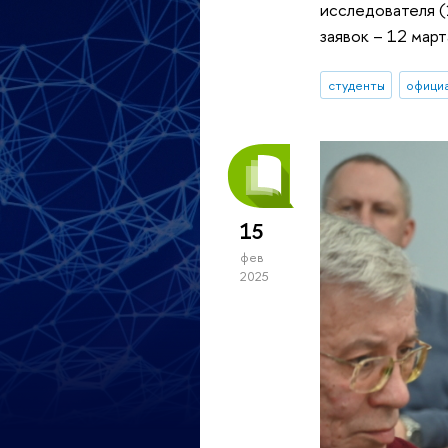
исследователя (
заявок – 12 март
студенты
офици
15
фев
2025