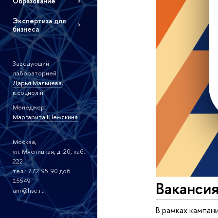
Образование
Экспертиза для
бизнеса
Заведующий
лабораторией:
Дарья Мальцева
,
к.социол.н.
Менеджер:
Маргарита Шемякина
Москва,
ул. Мясницкая, д. 20, каб.
222
тел.: 772-95-90 доб.
15549
Ваканси
anr@hse.ru
В рамках кампан