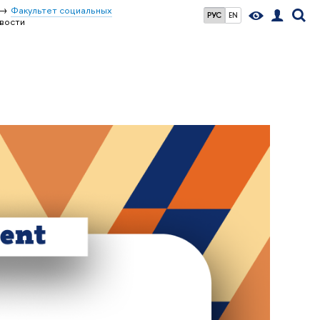
Факультет социальных
РУС
EN
вости