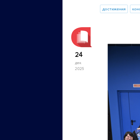
достижения
кон
24
дек
2025