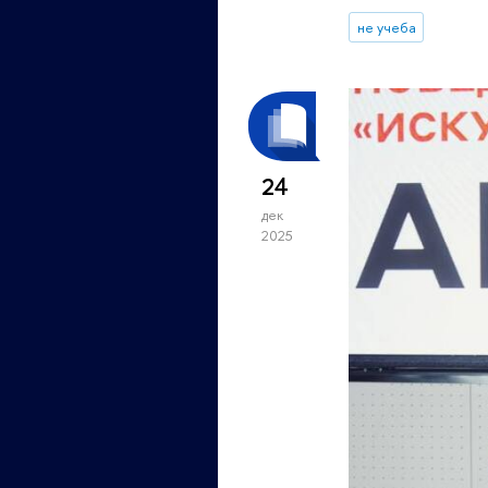
не учеба
24
дек
2025