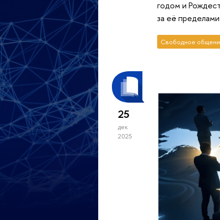
годом и Рождест
за её пределами
Свободное общени
25
дек
2025