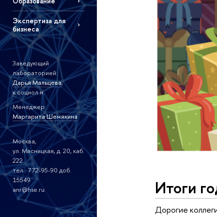
Образование
Экспертиза для
бизнеса
Заведующий
лабораторией:
Дарья Мальцева
,
к.социол.н.
Менеджер:
Маргарита Шемякина
Москва,
ул. Мясницкая, д. 20, каб.
222
тел.: 772-95-90 доб.
15549
Итоги г
anr@hse.ru
Дорогие коллеги