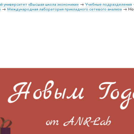
й университет «Высшая школа экономики»
Учебные подразделения
и
Международная лаборатория прикладного сетевого анализа
Но