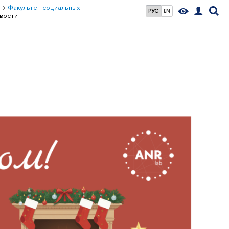
Факультет социальных
РУС
EN
вости