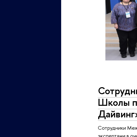
Сотрудни
Школы п
Дайвинг
Сотрудники Межд
экспертами в оч