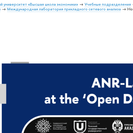
й университет «Высшая школа экономики»
Учебные подразделения
и
Международная лаборатория прикладного сетевого анализа
Но