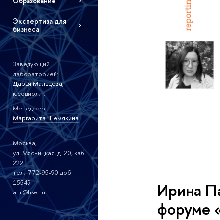
Образование
Экспертиза для
бизнеса
Заведующий
лабораторией:
Дарья Мальцева
,
к.социол.н.
Менеджер:
Маргарита Шемякина
Москва,
ул. Мясницкая, д. 20, каб.
222
тел.: 772-95-90 доб.
15549
Ирина П
anr@hse.ru
форуме 