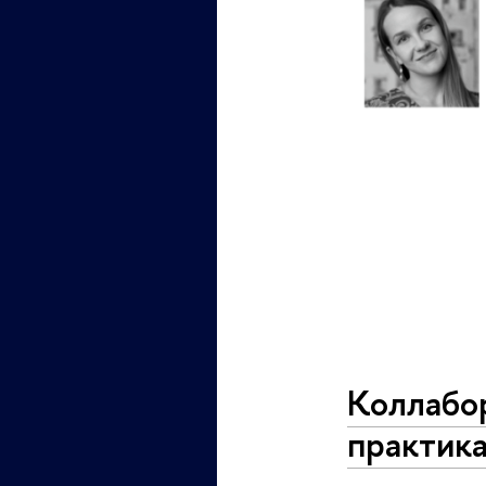
Коллабор
практик