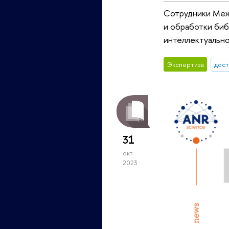
Сотрудники Межд
и обработки биб
интеллектуально
Экспертиза
дос
31
окт
2023