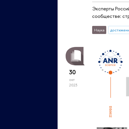
Эксперты Россий
сообществе: стр
Наука
достижен
30
окт
2023