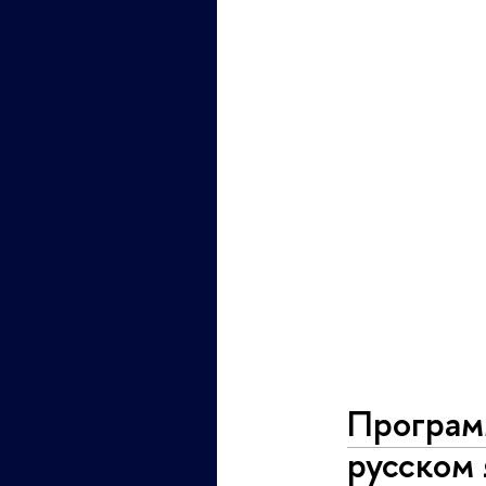
Программ
русском 