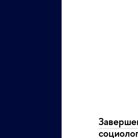
Заверше
социоло