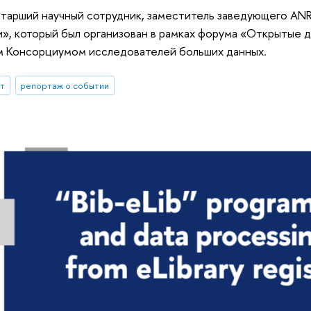
старший научный сотрудник, заместитель заведующего ANR
и», который был организован в рамках форума «Открытые 
м Консорциумом исследователей больших данных.
ыт
репортаж о событии