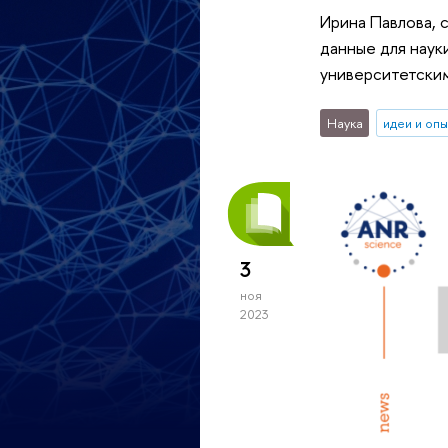
Ирина Павлова, 
данные для наук
университетски
Наука
идеи и оп
3
ноя
2023