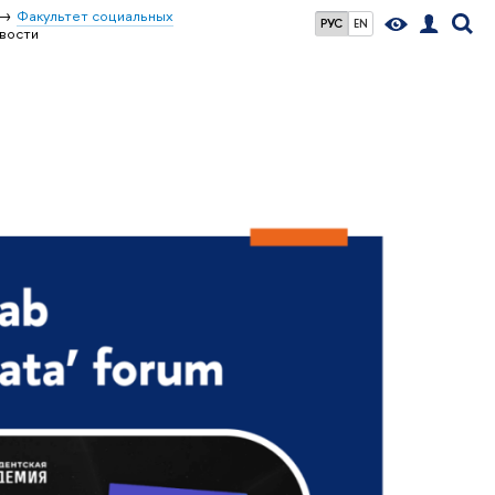
Факультет социальных
РУС
EN
вости