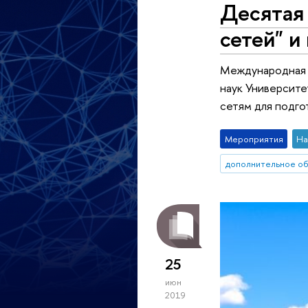
Десятая
сетей" и
Международная л
наук Университе
сетям для подго
Мероприятия
На
дополнительное о
25
июн
2019