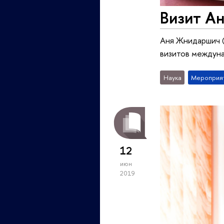
Визит А
Аня Жнидаршич 
визитов междун
Наука
Мероприя
12
июн
2019