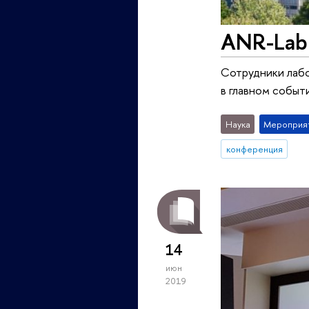
ANR-Lab 
Сотрудники лабо
в главном событ
Наука
Мероприя
конференция
14
июн
2019