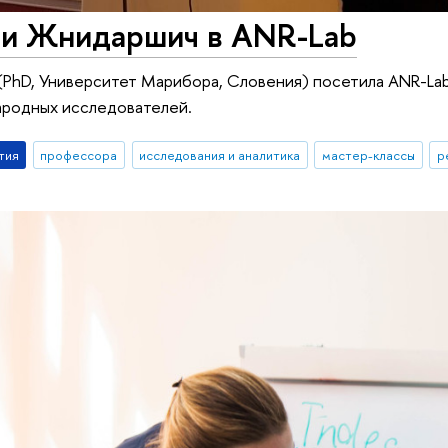
ни Жнидаршич в ANR-Lab
(PhD, Университет Марибора, Словения) посетила ANR-La
ародных исследователей.
тия
профессора
исследования и аналитика
мастер-классы
р