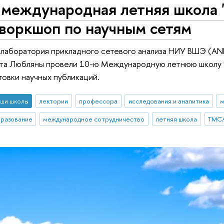
 международная летняя школа 
 воркшоп по научным сетям
аборатория прикладного сетевого анализа НИУ ВШЭ (ANR
та Любляны провели 10-ю Международную летнюю школу "А
товки научных публикаций.
ши школы
лектории
профессора
исследования и аналитика
м
бразование
международное сотрудничество
летняя школа
ТМС