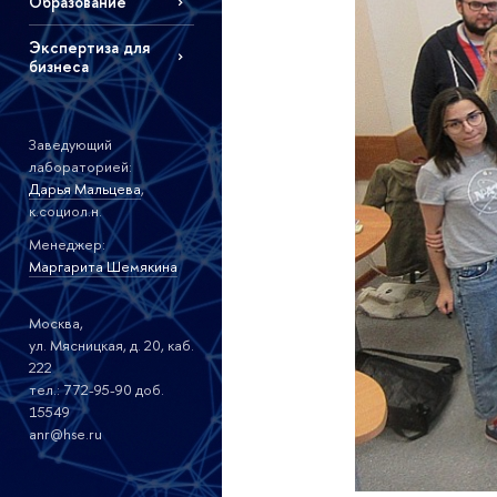
Образование
Экспертиза для
бизнеса
Заведующий
лабораторией:
Дарья Мальцева
,
к.социол.н.
Менеджер:
Маргарита Шемякина
Москва,
ул. Мясницкая, д. 20, каб.
222
тел.: 772-95-90 доб.
15549
anr@hse.ru