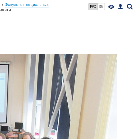
Факультет социальных
РУС
EN
вости